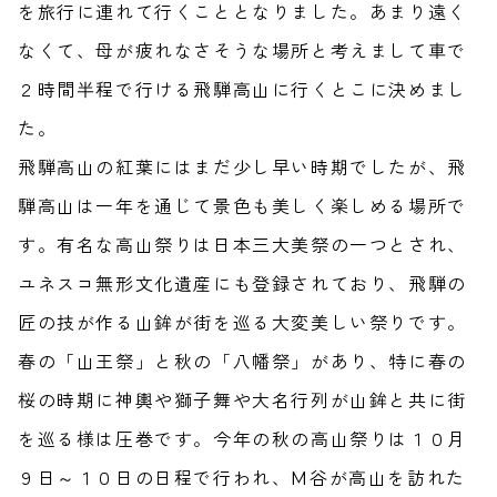
を旅行に連れて行くこととなりました。あまり遠く
なくて、母が疲れなさそうな場所と考えまして車で
２時間半程で行ける飛騨高山に行くとこに決めまし
た。
飛騨高山の紅葉にはまだ少し早い時期でしたが、飛
騨高山は一年を通じて景色も美しく楽しめる場所で
す。有名な高山祭りは日本三大美祭の一つとされ、
ユネスコ無形文化遺産にも登録されており、飛騨の
匠の技が作る山鉾が街を巡る大変美しい祭りです。
春の「山王祭」と秋の「八幡祭」があり、特に春の
桜の時期に神輿や獅子舞や大名行列が山鉾と共に街
を巡る様は圧巻です。今年の秋の高山祭りは１０月
９日～１０日の日程で行われ、M谷が高山を訪れた