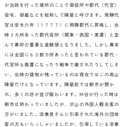
が治政を行った場所のことで御役所や郡代（代官）
役宅、御蔵などを総称して陣屋と呼びます。飛騨代
官は安永六年（１７７７）に飛騨郡代に昇格し、当
時３カ所あった郡代役所（関東・西国・美濃）と並
んで幕府の重要な直轄領となりました。しかし幕末
には全国に６０数カ所あったと言われている郡代・
代官所も廃置になったり戦争で壊されたりしてしま
い、当時の建物が残っているのは現在ではこの高山
陣屋だけとなっています。陣屋前では朝市が開か
れ、多くの店が並び賑わいます。M谷が行った時は
朝市は終わっていましたが、沢山の外国人観光客の
方がいました。添乗員さんに引率された海外の団体
客の方もいらっしゃいましたが、引率している添乗