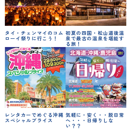
タイ・チェンマイのコム
初夏の四国・松山道後温
ローイ祭りに行こう！
泉で最古の温泉を堪能す
る旅！
レンタカーでめぐる沖縄
気軽に・安く・・脱日常
スペシャルプライス
へ・・・日帰りしな
い？？