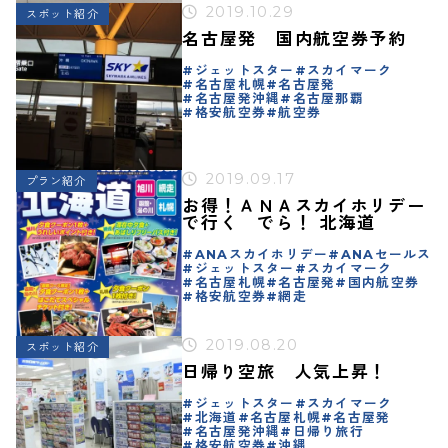
2019.10.29
スポット紹介
名古屋発 国内航空券予約
ジェットスター
スカイマーク
名古屋札幌
名古屋発
名古屋発沖縄
名古屋那覇
格安航空券
航空券
2019.09.17
プラン紹介
お得！ＡＮＡスカイホリデー
で行く でら！ 北海道
ANAスカイホリデー
ANAセールス
ジェットスター
スカイマーク
名古屋札幌
名古屋発
国内航空券
格安航空券
網走
2019.08.20
スポット紹介
日帰り空旅 人気上昇！
ジェットスター
スカイマーク
北海道
名古屋札幌
名古屋発
名古屋発沖縄
日帰り旅行
格安航空券
沖縄