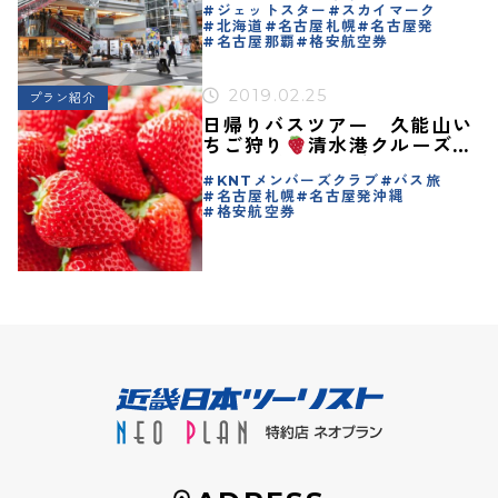
ジェットスター
スカイマーク
北海道
名古屋札幌
名古屋発
名古屋那覇
格安航空券
2019.02.25
プラン紹介
日帰りバスツアー 久能山い
ちご狩り
清水港クルーズ＆
ランチバイキング
KNTメンバーズクラブ
バス旅
名古屋札幌
名古屋発沖縄
格安航空券