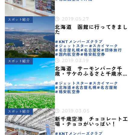
2019.05.27
スポット紹介
北海道 函館に行ってきまし
た
KNTメンバーズクラブ
ジェットスター
スカイマーク
名古屋札幌
名古屋発
団体旅行
国内航空券
格安航空券
2019.03.19
スポット紹介
北海道 サーモンパーク千
歳・サケのふるさと千歳水族
館
ジェットスター
スカイマーク
北海道
名古屋札幌
名古屋発
格安航空券
2019.03.05
スポット紹介
新千歳空港 チョコレート工
場・チョコがいっぱい！
KNTメンバーズクラブ