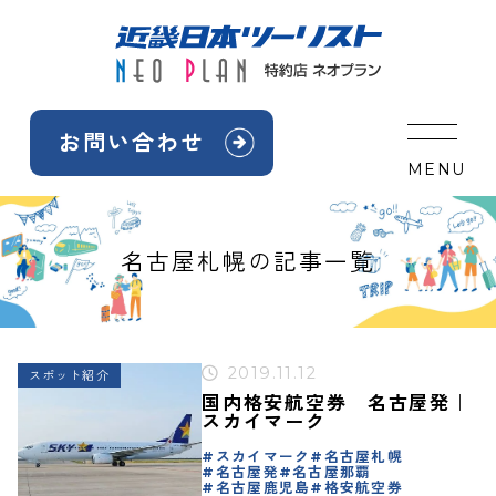
Skip
to
content
お問い合わせ
MENU
名古屋札幌の記事一覧
2019.11.12
スポット紹介
国内格安航空券 名古屋発｜
スカイマーク
スカイマーク
名古屋札幌
名古屋発
名古屋那覇
名古屋鹿児島
格安航空券