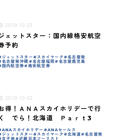
2019.10.23
ジェットスター：国内線格安航空
券予約
ジェットスター
スカイマーク
名古屋発
名古屋発沖縄
名古屋福岡
名古屋鹿児島
国内航空券
格安航空券
2019.10.02
お得！ＡＮＡスカイホリデーで行
く でら！北海道 Ｐａｒｔ3
ANAスカイホリデー
ANAセールス
ジェットスター
スカイマーク
北海道
名古屋発
女子旅
近畿日本ツーリスト