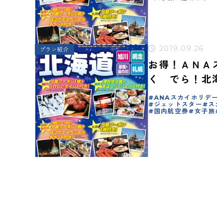
2019.09.26
プラン紹介
お得！ＡＮＡ
く でら！北
ANAスカイホリデ
ジェットスター
ス
国内航空券
女子旅
投
稿
の
ペ