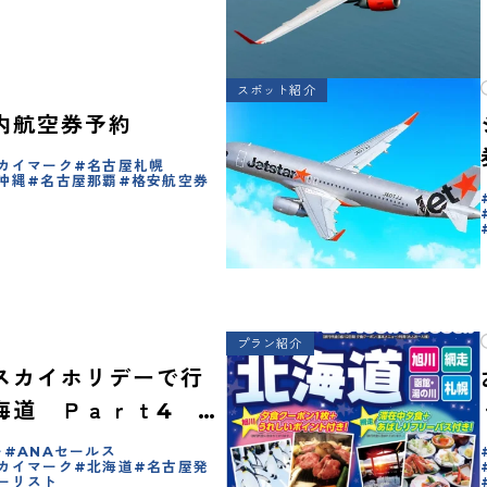
スポット紹介
内航空券予約
カイマーク
名古屋札幌
沖縄
名古屋那覇
格安航空券
プラン紹介
スカイホリデーで行
海道 Ｐａｒｔ4 こ
えない？！
ー
ANAセールス
カイマーク
北海道
名古屋発
ーリスト