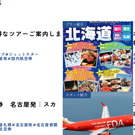
プラン紹介
お得なツアーご案内しま
ラブ
ジェットスター
屋発
国内航空券
スポット紹介
券 名古屋発｜スカ
屋札幌
名古屋発
名古屋那覇
航空券