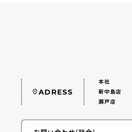
ー
ジ
送
り
本社
ADRESS
新中島店
瀬戸店