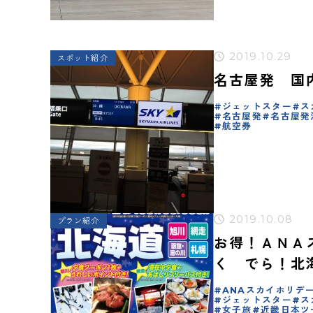
2019.10.29
スポット紹介
名古屋発 国
ジェットスター
ス
名古屋発
名古屋発
航空券
2019.10.08
プラン紹介
お得！ＡＮＡ
く でら！北
の価格はあり
ANAスカイホリデ
ジェットスター
ス
女子旅
近畿日本ツ