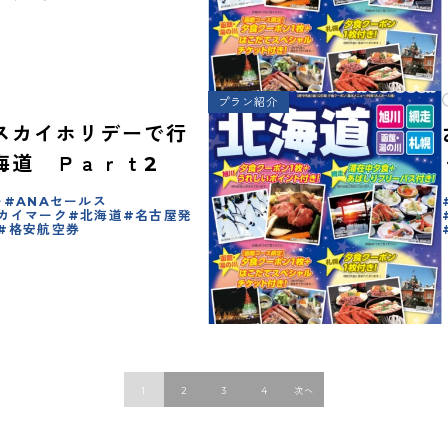
プラン紹介
スカイホリデーで行
海道 Ｐａｒｔ2
ー
ANAセールス
カイマーク
北海道
名古屋発
格安航空券
1
2
3
4
次へ