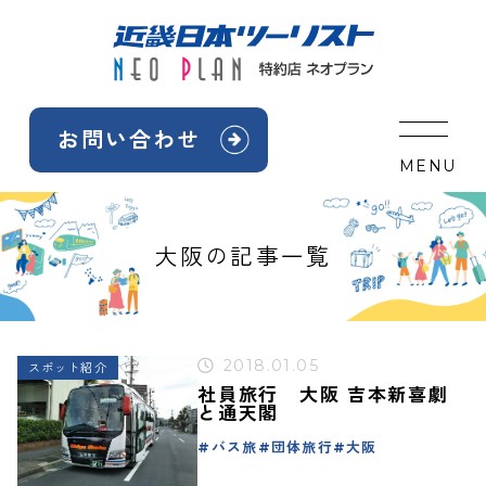
Skip
to
content
お問い合わせ
MENU
大阪の記事一覧
2018.01.05
スポット紹介
社員旅行 大阪 吉本新喜劇
と通天閣
バス旅
団体旅行
大阪