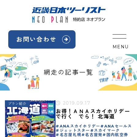
Skip
to
content
お問い合わせ
MENU
網走の記事一覧
2019.09.17
プラン紹介
お得！ＡＮＡスカイホリデー
で行く でら！ 北海道
ANAスカイホリデー
ANAセールス
ジェットスター
スカイマーク
名古屋札幌
名古屋発
国内航空券