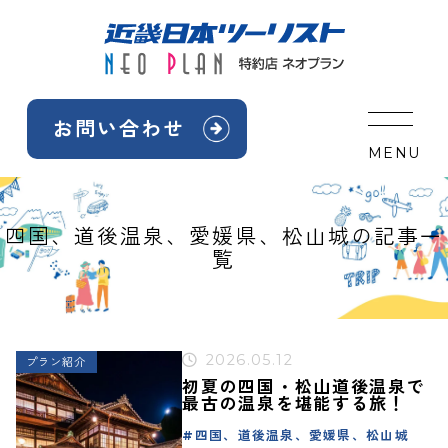
Skip
to
content
お問い合わせ
MENU
四国、道後温泉、愛媛県、松山城の記事一
覧
2026.05.12
プラン紹介
初夏の四国・松山道後温泉で
最古の温泉を堪能する旅！
四国、道後温泉、愛媛県、松山城